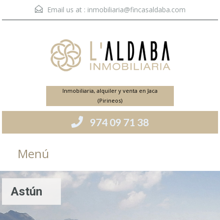
Email us at :
inmobiliaria@fincasaldaba.com
Inmobiliaria, alquiler y venta en Jaca
(Pirineos)
974 09 71 38
Menú
Astún