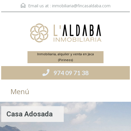
Email us at :
inmobiliaria@fincasaldaba.com
Inmobiliaria, alquiler y venta en Jaca
(Pirineos)
974 09 71 38
Menú
Casa Adosada