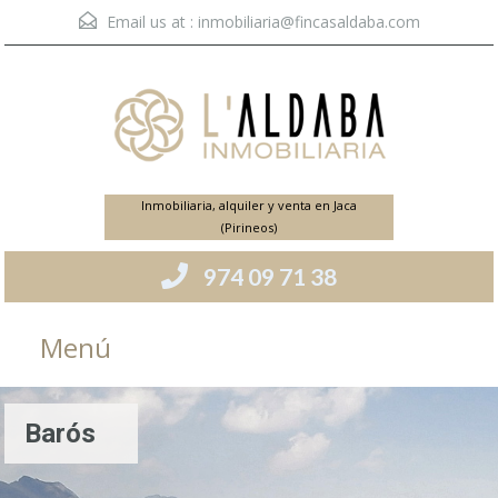
Email us at :
inmobiliaria@fincasaldaba.com
Inmobiliaria, alquiler y venta en Jaca
(Pirineos)
974 09 71 38
Menú
Barós