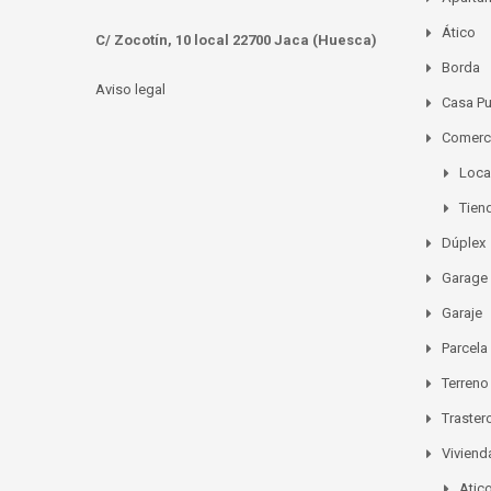
Ático
C/ Zocotín, 10 local 22700 Jaca (Huesca)
Borda
Aviso legal
Casa P
Comerc
Loca
Tien
Dúplex
Garage
Garaje
Parcela
Terreno
Traster
Viviend
Atic