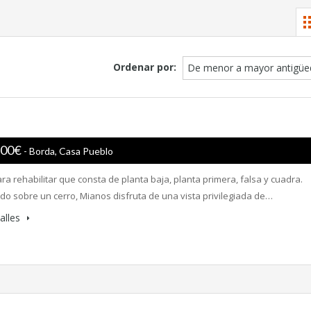
Ordenar por:
De menor a mayor antigüe
,00€
- Borda, Casa Pueblo
a rehabilitar que consta de planta baja, planta primera, falsa y cuadra.
ado sobre un cerro, Mianos disfruta de una vista privilegiada de…
alles