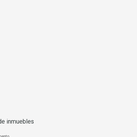
de inmuebles
mento