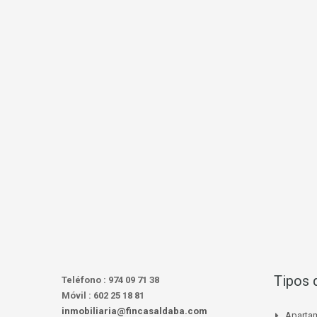
Tipos 
Teléfono :
974 09 71 38
Móvil :
602 25 18 81
inmobiliaria@fincasaldaba.com
Aparta