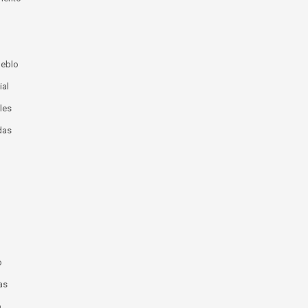
ueblo
ial
les
das
o
as
o