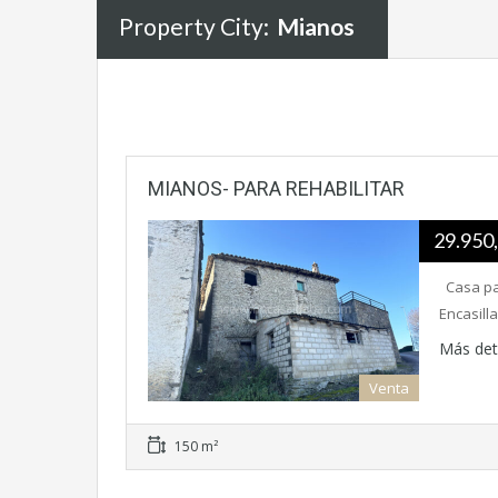
Property City:
Mianos
MIANOS- PARA REHABILITAR
29.950
Casa par
Encasill
Más det
Venta
150 m²