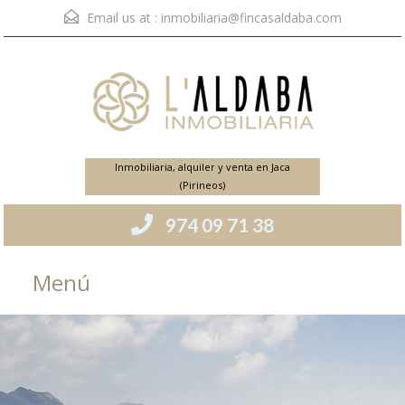
Email us at :
inmobiliaria@fincasaldaba.com
Inmobiliaria, alquiler y venta en Jaca
(Pirineos)
974 09 71 38
Menú