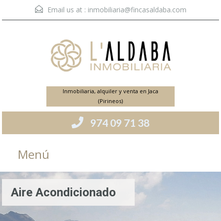
Email us at :
inmobiliaria@fincasaldaba.com
Inmobiliaria, alquiler y venta en Jaca
(Pirineos)
974 09 71 38
Menú
Aire Acondicionado