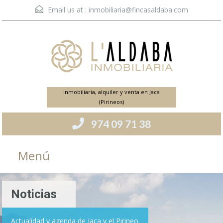
Email us at :
inmobiliaria@fincasaldaba.com
Inmobiliaria, alquiler y venta en Jaca
(Pirineos)
974 09 71 38
Menú
Noticias
Actualidad y agenda de Jaca y el Pirineo