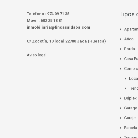
Tipos 
Teléfono :
974 09 71 38
Móvil :
602 25 18 81
inmobiliaria@fincasaldaba.com
Aparta
Ático
C/ Zocotín, 10 local 22700 Jaca (Huesca)
Borda
Aviso legal
Casa P
Comerc
Loca
Tien
Dúplex
Garage
Garaje
Parcela
Terreno