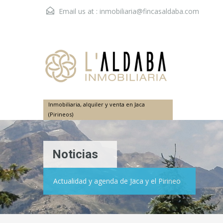
Email us at :
inmobiliaria@fincasaldaba.com
Inmobiliaria, alquiler y venta en Jaca
(Pirineos)
Noticias
Actualidad y agenda de Jaca y el Pirineo