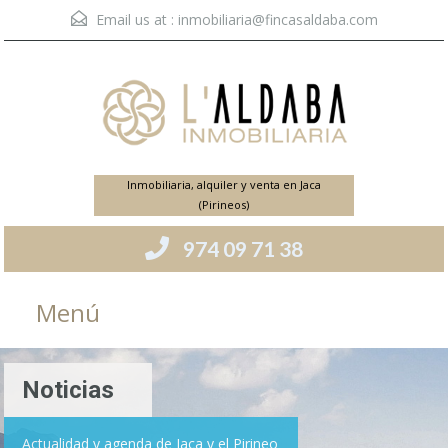
Email us at :
inmobiliaria@fincasaldaba.com
Inmobiliaria, alquiler y venta en Jaca
(Pirineos)
974 09 71 38
Menú
Noticias
Actualidad y agenda de Jaca y el Pirineo