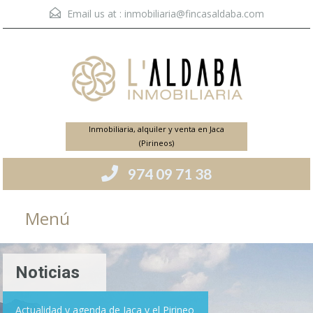
Email us at :
inmobiliaria@fincasaldaba.com
Inmobiliaria, alquiler y venta en Jaca
(Pirineos)
974 09 71 38
Menú
Noticias
Actualidad y agenda de Jaca y el Pirineo