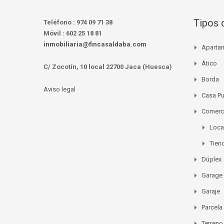
Tipos 
Teléfono :
974 09 71 38
Móvil :
602 25 18 81
inmobiliaria@fincasaldaba.com
Aparta
Ático
C/ Zocotín, 10 local 22700 Jaca (Huesca)
Borda
Aviso legal
Casa P
Comerc
Loca
Tien
Dúplex
Garage
Garaje
Parcela
Terreno