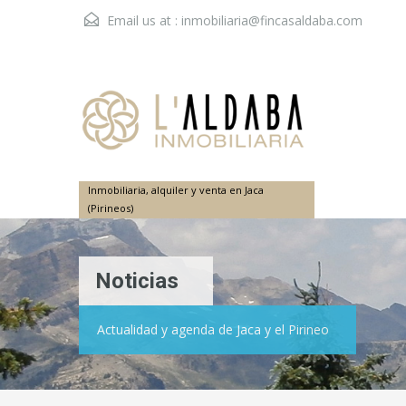
Email us at :
inmobiliaria@fincasaldaba.com
Inmobiliaria, alquiler y venta en Jaca
(Pirineos)
Noticias
Actualidad y agenda de Jaca y el Pirineo