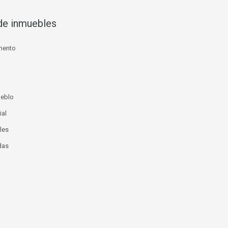
de inmuebles
mento
ueblo
ial
les
das