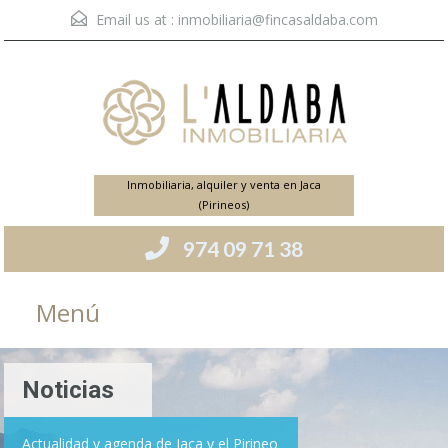
Email us at :
inmobiliaria@fincasaldaba.com
Inmobiliaria, alquiler y venta en Jaca
(Pirineos)
974 09 71 38
Menú
Noticias
Actualidad y agenda de Jaca y el Pirineo