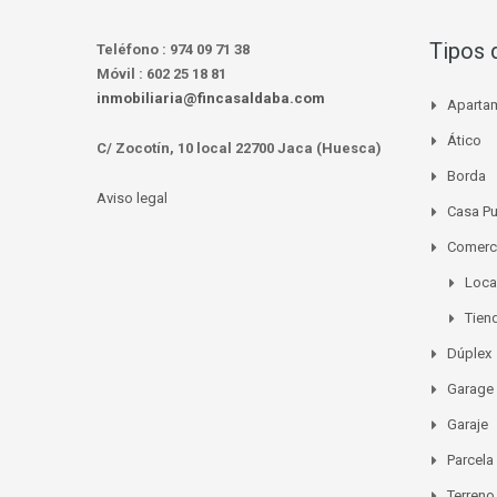
Tipos 
Teléfono :
974 09 71 38
Móvil :
602 25 18 81
inmobiliaria@fincasaldaba.com
Aparta
Ático
C/ Zocotín, 10 local 22700 Jaca (Huesca)
Borda
Aviso legal
Casa P
Comerc
Loca
Tien
Dúplex
Garage
Garaje
Parcela
Terreno