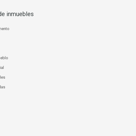
de inmuebles
mento
ueblo
ial
les
das