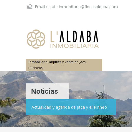
Email us at :
inmobiliaria@fincasaldaba.com
Inmobiliaria, alquiler y venta en Jaca
(Pirineos)
Noticias
Actualidad y agenda de Jaca y el Pirineo