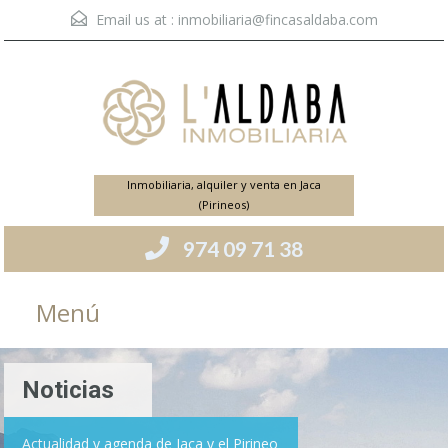
Email us at :
inmobiliaria@fincasaldaba.com
Inmobiliaria, alquiler y venta en Jaca
(Pirineos)
974 09 71 38
Menú
Noticias
Actualidad y agenda de Jaca y el Pirineo