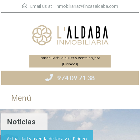
Email us at :
inmobiliaria@fincasaldaba.com
Inmobiliaria, alquiler y venta en Jaca
(Pirineos)
974 09 71 38
Menú
Noticias
Actualidad y agenda de Jaca y el Pirineo