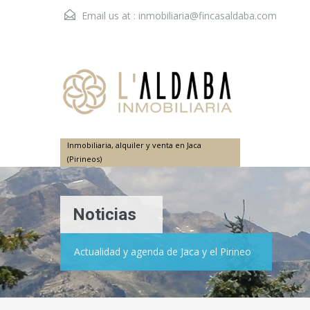
Email us at :
inmobiliaria@fincasaldaba.com
Inmobiliaria, alquiler y venta en Jaca
(Pirineos)
Noticias
Actualidad y agenda de Jaca y el Pirineo