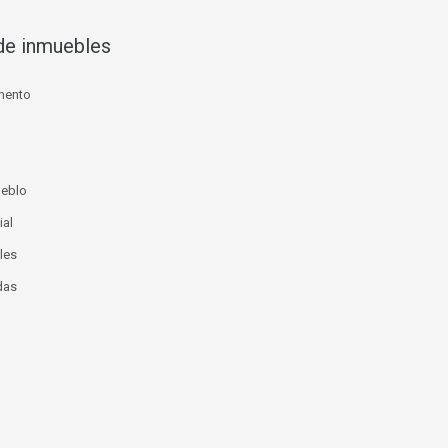
de inmuebles
mento
ueblo
ial
les
das