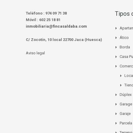
Tipos 
Teléfono :
974 09 71 38
Móvil :
602 25 18 81
inmobiliaria@fincasaldaba.com
Aparta
Ático
C/ Zocotín, 10 local 22700 Jaca (Huesca)
Borda
Aviso legal
Casa P
Comerc
Loca
Tien
Dúplex
Garage
Garaje
Parcela
Terreno