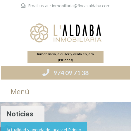
Email us at :
inmobiliaria@fincasaldaba.com
Inmobiliaria, alquiler y venta en Jaca
(Pirineos)
974 09 71 38
Menú
Noticias
Actualidad y agenda de Jaca y el Pirineo