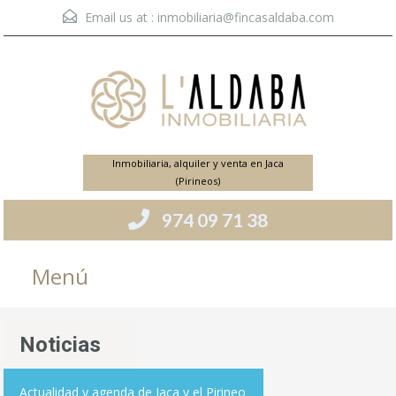
Email us at :
inmobiliaria@fincasaldaba.com
Inmobiliaria, alquiler y venta en Jaca
(Pirineos)
974 09 71 38
Menú
Noticias
Actualidad y agenda de Jaca y el Pirineo