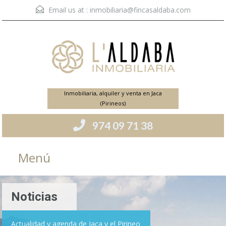
Email us at :
inmobiliaria@fincasaldaba.com
Inmobiliaria, alquiler y venta en Jaca
(Pirineos)
974 09 71 38
Menú
Noticias
Actualidad y agenda de Jaca y el Pirineo