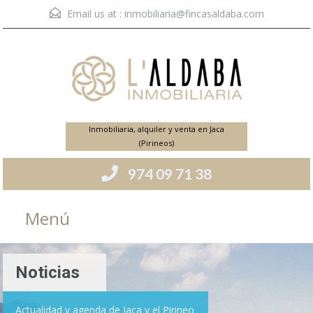
Email us at :
inmobiliaria@fincasaldaba.com
Inmobiliaria, alquiler y venta en Jaca
(Pirineos)
974 09 71 38
Menú
Noticias
Actualidad y agenda de Jaca y el Pirineo