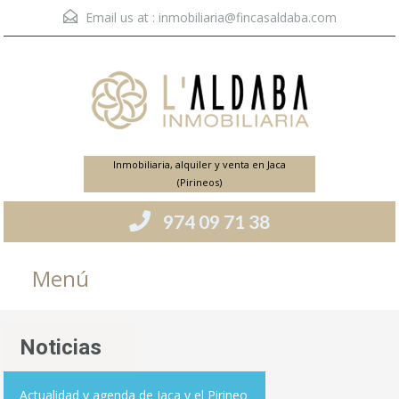
Email us at :
inmobiliaria@fincasaldaba.com
Inmobiliaria, alquiler y venta en Jaca
(Pirineos)
974 09 71 38
Menú
Noticias
Actualidad y agenda de Jaca y el Pirineo