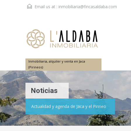
Email us at :
inmobiliaria@fincasaldaba.com
Inmobiliaria, alquiler y venta en Jaca
(Pirineos)
Noticias
Actualidad y agenda de Jaca y el Pirineo