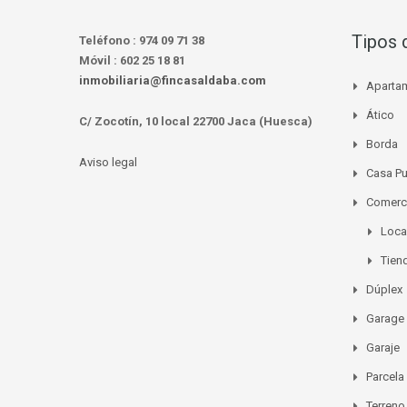
Tipos 
Teléfono :
974 09 71 38
Móvil :
602 25 18 81
inmobiliaria@fincasaldaba.com
Aparta
Ático
C/ Zocotín, 10 local 22700 Jaca (Huesca)
Borda
Aviso legal
Casa P
Comerc
Loca
Tien
Dúplex
Garage
Garaje
Parcela
Terreno