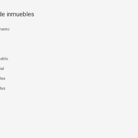
de inmuebles
mento
ueblo
ial
les
das