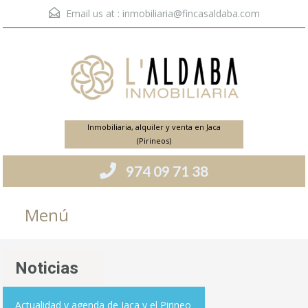
Email us at :
inmobiliaria@fincasaldaba.com
Inmobiliaria, alquiler y venta en Jaca
(Pirineos)
974 09 71 38
Menú
Noticias
Actualidad y agenda de Jaca y el Pirineo