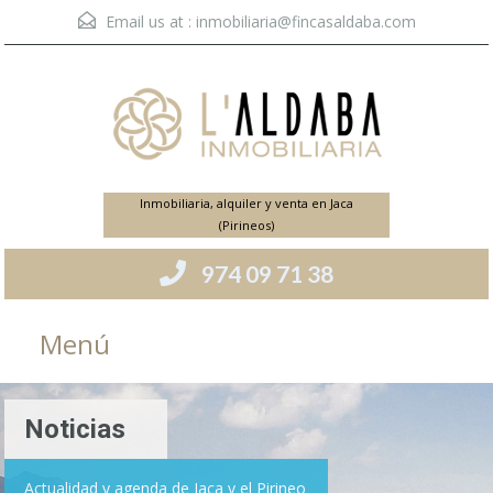
Email us at :
inmobiliaria@fincasaldaba.com
Inmobiliaria, alquiler y venta en Jaca
(Pirineos)
974 09 71 38
Menú
Noticias
Actualidad y agenda de Jaca y el Pirineo