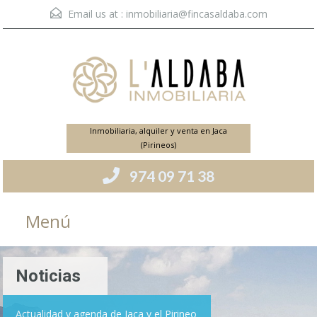
Email us at :
inmobiliaria@fincasaldaba.com
Inmobiliaria, alquiler y venta en Jaca
(Pirineos)
974 09 71 38
Menú
Noticias
Actualidad y agenda de Jaca y el Pirineo