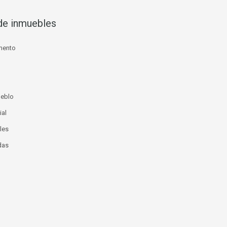
de inmuebles
mento
ueblo
ial
les
das