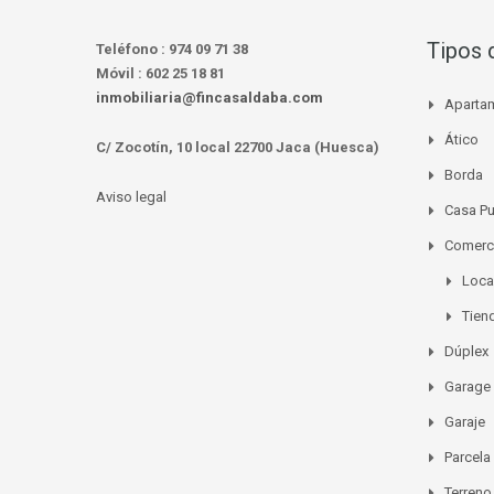
Tipos 
Teléfono :
974 09 71 38
Móvil :
602 25 18 81
inmobiliaria@fincasaldaba.com
Aparta
Ático
C/ Zocotín, 10 local 22700 Jaca (Huesca)
Borda
Aviso legal
Casa P
Comerc
Loca
Tien
Dúplex
Garage
Garaje
Parcela
Terreno