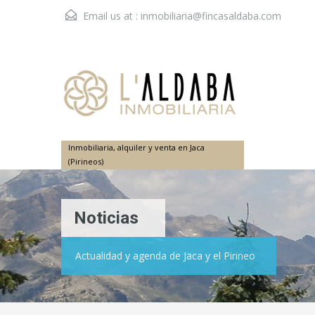
Email us at :
inmobiliaria@fincasaldaba.com
Inmobiliaria, alquiler y venta en Jaca
(Pirineos)
Noticias
Actualidad y agenda de Jaca y el Pirineo