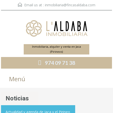
Email us at :
inmobiliaria@fincasaldaba.com
Inmobiliaria, alquiler y venta en Jaca
(Pirineos)
974 09 71 38
Menú
Noticias
Actualidad y agenda de Jaca y el Pirineo