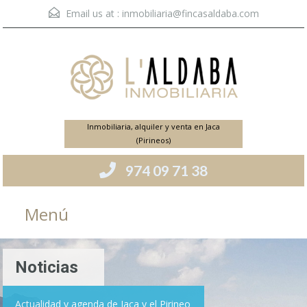
Email us at :
inmobiliaria@fincasaldaba.com
Inmobiliaria, alquiler y venta en Jaca
(Pirineos)
974 09 71 38
Menú
Noticias
Actualidad y agenda de Jaca y el Pirineo