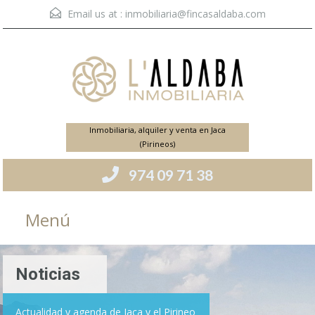
Email us at :
inmobiliaria@fincasaldaba.com
Inmobiliaria, alquiler y venta en Jaca
(Pirineos)
974 09 71 38
Menú
Noticias
Actualidad y agenda de Jaca y el Pirineo