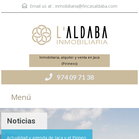
Email us at :
inmobiliaria@fincasaldaba.com
Inmobiliaria, alquiler y venta en Jaca
(Pirineos)
974 09 71 38
Menú
Noticias
Actualidad y agenda de Jaca y el Pirineo