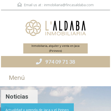
Email us at :
inmobiliaria@fincasaldaba.com
Inmobiliaria, alquiler y venta en Jaca
(Pirineos)
974 09 71 38
Menú
Noticias
Actualidad y agenda de Jaca y el Pirineo