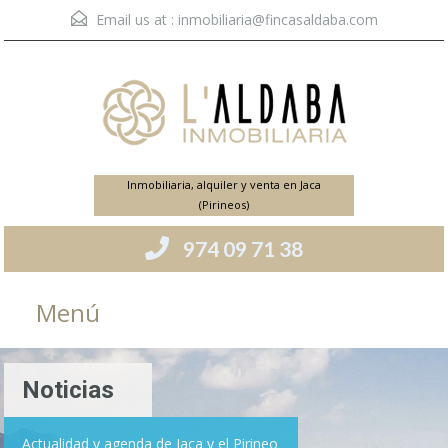
Email us at :
inmobiliaria@fincasaldaba.com
Inmobiliaria, alquiler y venta en Jaca
(Pirineos)
974 09 71 38
Menú
Noticias
Actualidad y agenda de Jaca y el Pirineo