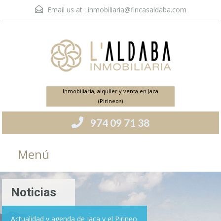
Email us at :
inmobiliaria@fincasaldaba.com
Inmobiliaria, alquiler y venta en Jaca
(Pirineos)
974 09 71 38
Menú
Noticias
Actualidad y agenda de Jaca y el Pirineo