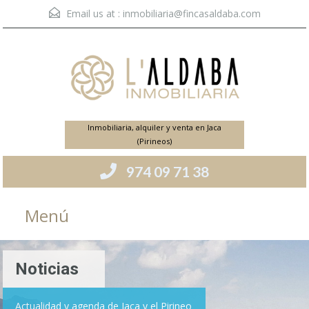
Email us at :
inmobiliaria@fincasaldaba.com
Inmobiliaria, alquiler y venta en Jaca
(Pirineos)
974 09 71 38
Menú
Noticias
Actualidad y agenda de Jaca y el Pirineo