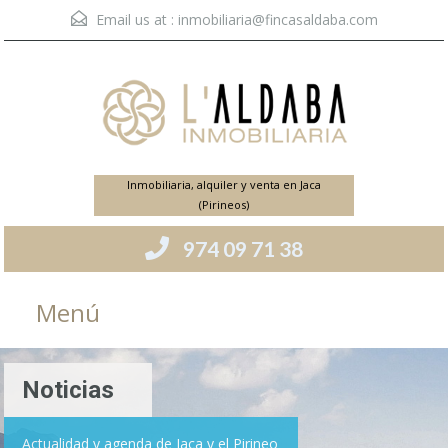
Email us at :
inmobiliaria@fincasaldaba.com
Inmobiliaria, alquiler y venta en Jaca
(Pirineos)
974 09 71 38
Menú
Noticias
Actualidad y agenda de Jaca y el Pirineo