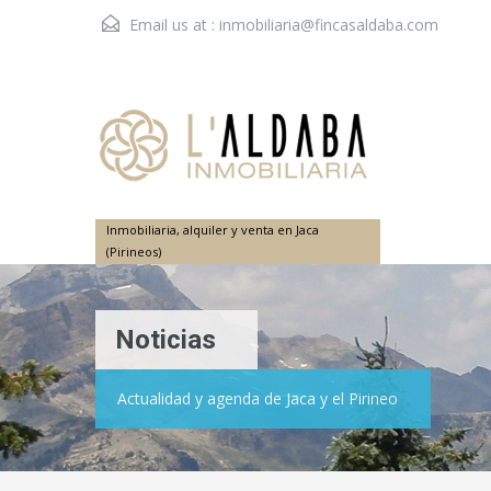
Email us at :
inmobiliaria@fincasaldaba.com
Inmobiliaria, alquiler y venta en Jaca
(Pirineos)
Noticias
Actualidad y agenda de Jaca y el Pirineo