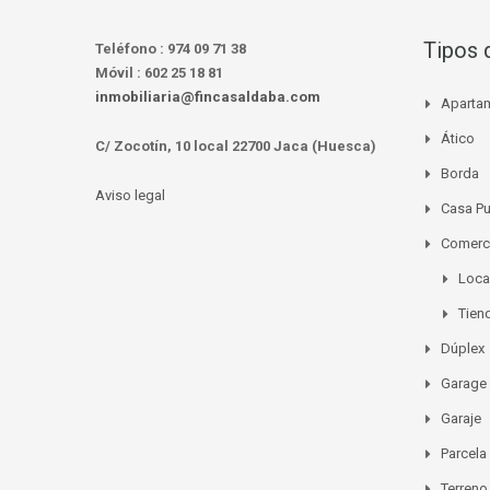
Tipos 
Teléfono :
974 09 71 38
Móvil :
602 25 18 81
inmobiliaria@fincasaldaba.com
Aparta
Ático
C/ Zocotín, 10 local 22700 Jaca (Huesca)
Borda
Aviso legal
Casa P
Comerc
Loca
Tien
Dúplex
Garage
Garaje
Parcela
Terreno