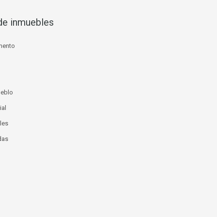
de inmuebles
mento
ueblo
ial
les
das