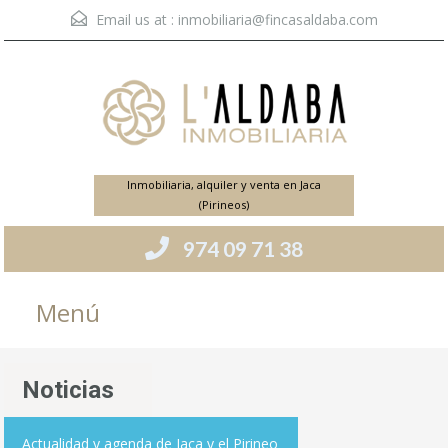
Email us at :
inmobiliaria@fincasaldaba.com
Inmobiliaria, alquiler y venta en Jaca
(Pirineos)
974 09 71 38
Menú
Noticias
Actualidad y agenda de Jaca y el Pirineo