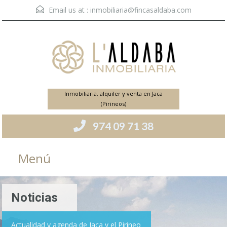
Email us at :
inmobiliaria@fincasaldaba.com
Inmobiliaria, alquiler y venta en Jaca
(Pirineos)
974 09 71 38
Menú
Noticias
Actualidad y agenda de Jaca y el Pirineo