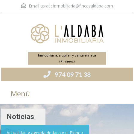
Email us at :
inmobiliaria@fincasaldaba.com
Inmobiliaria, alquiler y venta en Jaca
(Pirineos)
974 09 71 38
Menú
Noticias
Actualidad y agenda de Jaca y el Pirineo