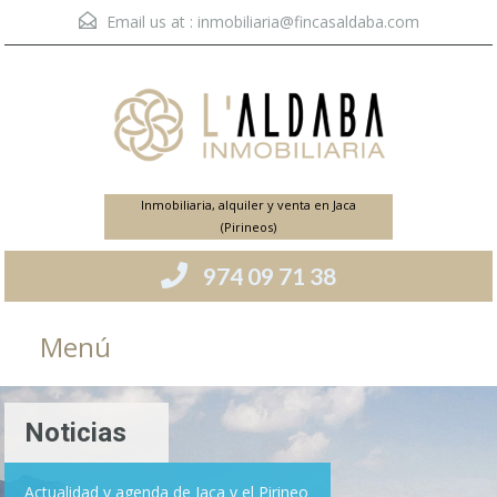
Email us at :
inmobiliaria@fincasaldaba.com
Inmobiliaria, alquiler y venta en Jaca
(Pirineos)
974 09 71 38
Menú
Noticias
Actualidad y agenda de Jaca y el Pirineo