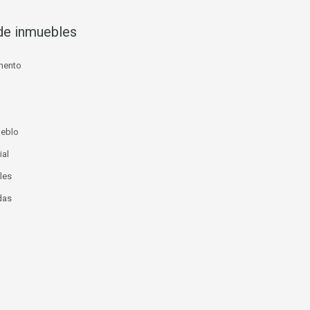
de inmuebles
mento
ueblo
ial
les
das