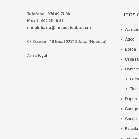
Tipos 
Teléfono :
974 09 71 38
Móvil :
602 25 18 81
inmobiliaria@fincasaldaba.com
Aparta
Ático
C/ Zocotín, 10 local 22700 Jaca (Huesca)
Borda
Aviso legal
Casa P
Comerc
Loca
Tien
Dúplex
Garage
Garaje
Parcela
Terreno