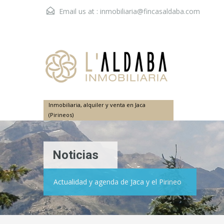
Email us at :
inmobiliaria@fincasaldaba.com
Inmobiliaria, alquiler y venta en Jaca
(Pirineos)
Noticias
Actualidad y agenda de Jaca y el Pirineo