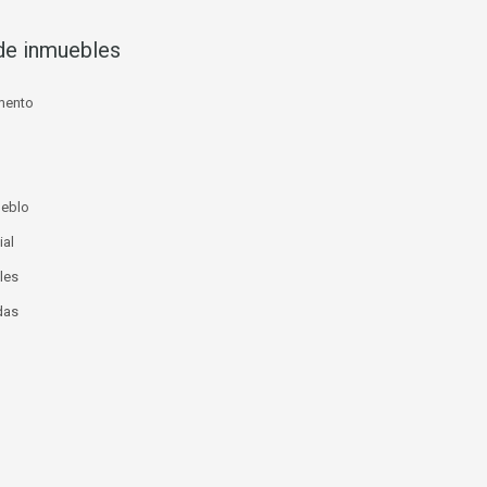
de inmuebles
mento
ueblo
ial
les
das