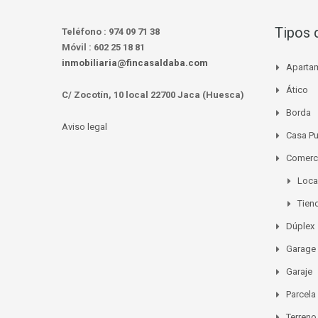
Tipos 
Teléfono :
974 09 71 38
Móvil :
602 25 18 81
inmobiliaria@fincasaldaba.com
Aparta
Ático
C/ Zocotín, 10 local 22700 Jaca (Huesca)
Borda
Aviso legal
Casa P
Comerc
Loca
Tien
Dúplex
Garage
Garaje
Parcela
Terreno