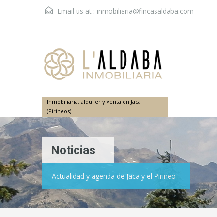
Email us at :
inmobiliaria@fincasaldaba.com
Inmobiliaria, alquiler y venta en Jaca
(Pirineos)
Noticias
Actualidad y agenda de Jaca y el Pirineo