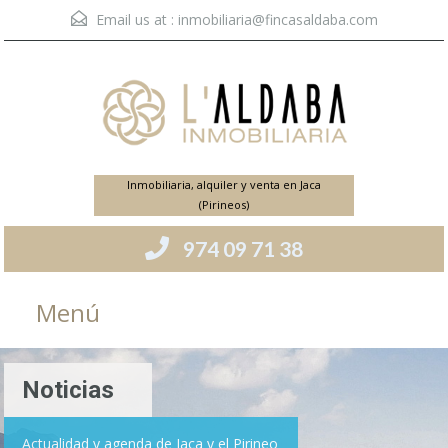
Email us at :
inmobiliaria@fincasaldaba.com
Inmobiliaria, alquiler y venta en Jaca
(Pirineos)
974 09 71 38
Menú
Noticias
Actualidad y agenda de Jaca y el Pirineo