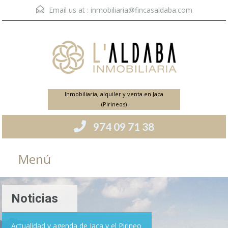
Email us at :
inmobiliaria@fincasaldaba.com
Inmobiliaria, alquiler y venta en Jaca
(Pirineos)
974 09 71 38
Menú
Noticias
Actualidad y agenda de Jaca y el Pirineo