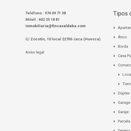
Tipos 
Teléfono :
974 09 71 38
Móvil :
602 25 18 81
inmobiliaria@fincasaldaba.com
Aparta
Ático
C/ Zocotín, 10 local 22700 Jaca (Huesca)
Borda
Aviso legal
Casa P
Comerc
Loca
Tien
Dúplex
Garage
Garaje
Parcela
Terreno