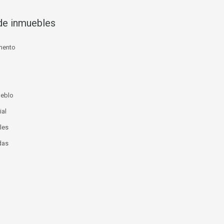
de inmuebles
mento
ueblo
ial
les
das