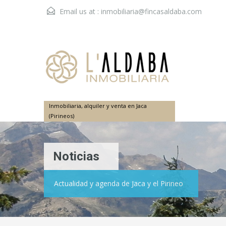
Email us at :
inmobiliaria@fincasaldaba.com
Inmobiliaria, alquiler y venta en Jaca
(Pirineos)
Noticias
Actualidad y agenda de Jaca y el Pirineo