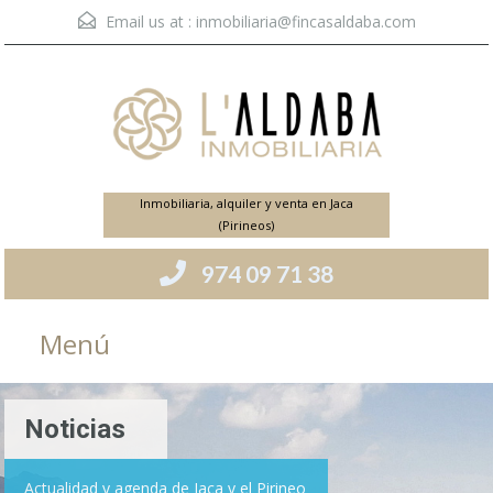
Email us at :
inmobiliaria@fincasaldaba.com
Inmobiliaria, alquiler y venta en Jaca
(Pirineos)
974 09 71 38
Menú
Noticias
Actualidad y agenda de Jaca y el Pirineo