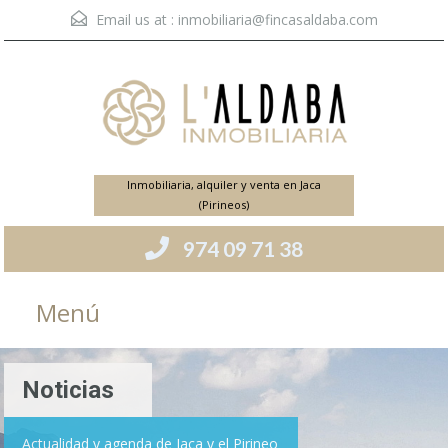
Email us at :
inmobiliaria@fincasaldaba.com
Inmobiliaria, alquiler y venta en Jaca
(Pirineos)
974 09 71 38
Menú
Noticias
Actualidad y agenda de Jaca y el Pirineo