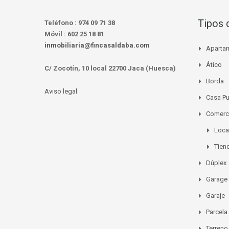
Tipos 
Teléfono :
974 09 71 38
Móvil :
602 25 18 81
inmobiliaria@fincasaldaba.com
Aparta
Ático
C/ Zocotín, 10 local 22700 Jaca (Huesca)
Borda
Aviso legal
Casa P
Comerc
Loca
Tien
Dúplex
Garage
Garaje
Parcela
Terreno