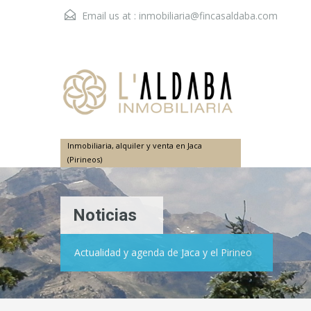
Email us at :
inmobiliaria@fincasaldaba.com
Inmobiliaria, alquiler y venta en Jaca
(Pirineos)
Noticias
Actualidad y agenda de Jaca y el Pirineo