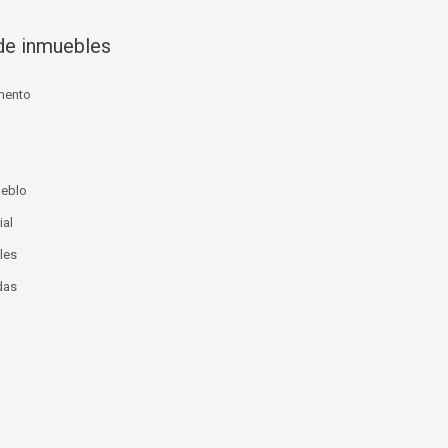
de inmuebles
mento
ueblo
ial
les
das