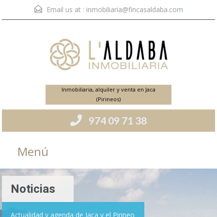
Email us at :
inmobiliaria@fincasaldaba.com
Inmobiliaria, alquiler y venta en Jaca
(Pirineos)
974 09 71 38
Menú
Noticias
Actualidad y agenda de Jaca y el Pirineo