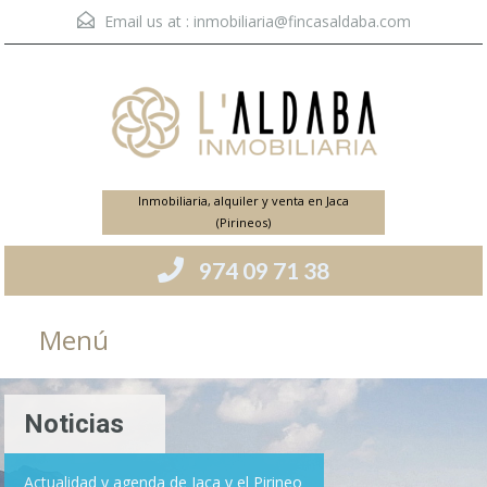
Email us at :
inmobiliaria@fincasaldaba.com
Inmobiliaria, alquiler y venta en Jaca
(Pirineos)
974 09 71 38
Menú
Noticias
Actualidad y agenda de Jaca y el Pirineo